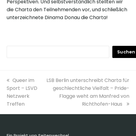
Perspektiven. Und selbstverständlich stellten wir
die Charta den Teilnehmenden vor, und schließlich
unterzeichnete Dinama Donau die Charta!
Suchen
vorheriger
Nächster
Queer im
LSB Berlin unterschreibt Charta für
Beitrag:
Beitrag:
Sport – LSVD
geschlechtliche Vielfalt – Pride-
Netzwerk
Flagge weht am Manfred von
Treffen
Richthofen-Haus
Ein Projekt von Seitenwechsel