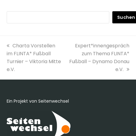
Suchen
vorheriger
Nächster
Charta Vorstellen
Expert*innengespräch
Beitrag:
Beitrag:
im FLINTA* Fußball
zum Thema FLINTA*
Turnier – Viktoria Mitte
Fußball – Dynamo Donau
e.V.
e.V.
Ein Projekt von Seitenwechsel