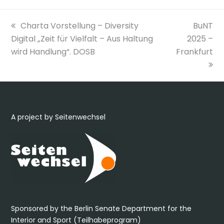
previous
next
Charta Vorstellung – Diversity
BuNT
post:
post:
Digital „Zeit für Vielfalt – Aus Haltung
2025 –
wird Handlung“. DOSB
Frankfurt
A project by Seitenwechsel
Sponsored by the Berlin Senate Department for the
Interior and Sport (Teilhabeprogram)